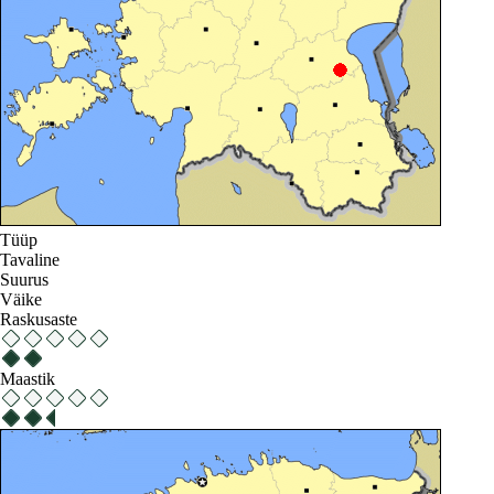
Tüüp
Tavaline
Suurus
Väike
Raskusaste
Maastik