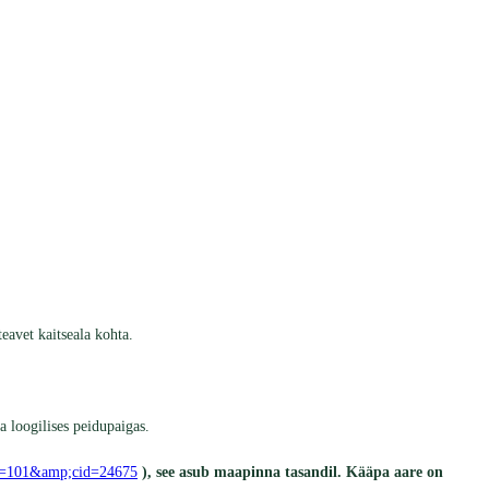
avet kaitseala kohta.
 loogilises peidupaigas.
?pn=101&amp;cid=24675
), see asub maapinna tasandil. Kääpa aare on