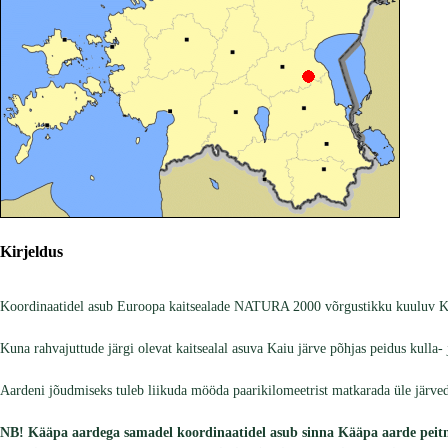
Kirjeldus
Koordinaatidel asub Euroopa kaitsealade NATURA 2000 võrgustikku kuuluv Kääpa 
Kuna rahvajuttude järgi olevat kaitsealal asuva Kaiu järve põhjas peidus kulla- j
Aardeni jõudmiseks tuleb liikuda mööda paarikilomeetrist matkarada üle järved
NB! Kääpa aardega samadel koordinaatidel asub sinna Kääpa aarde peitmis