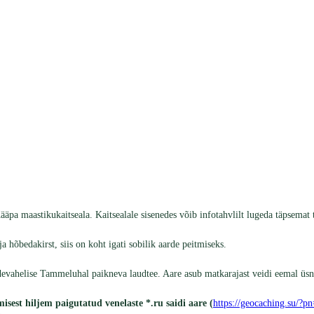
maastikukaitseala. Kaitsealale sisenedes võib infotahvlilt lugeda täpsemat te
a hõbedakirst, siis on koht igati sobilik aarde peitmiseks.
evahelise Tammeluhal paikneva laudtee. Aare asub matkarajast veidi eemal üsna
est hiljem paigutatud venelaste *.ru saidi aare (
https://geocaching.su/