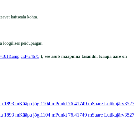
avet kaitseala kohta.
 loogilises peidupaigas.
?pn=101&amp;cid=24675
), see asub maapinna tasandil. Kääpa aare on
a 1
893
m
Kääpa jõgi
1104
m
Punkt 76.4
1749
m
Saare Lutikajärv
3527
a 1
893
m
Kääpa jõgi
1104
m
Punkt 76.4
1749
m
Saare Lutikajärv
3527