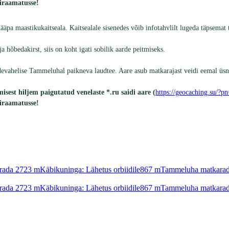
giraamatusse!
maastikukaitseala. Kaitsealale sisenedes võib infotahvlilt lugeda täpsemat te
a hõbedakirst, siis on koht igati sobilik aarde peitmiseks.
evahelise Tammeluhal paikneva laudtee. Aare asub matkarajast veidi eemal üsna
est hiljem paigutatud venelaste *.ru saidi aare (
https://geocaching.su/
giraamatusse!
rada 2
723
m
Käbikuninga: Lähetus orbiidile
867
m
Tammeluha matkarad
rada 2
723
m
Käbikuninga: Lähetus orbiidile
867
m
Tammeluha matkarad