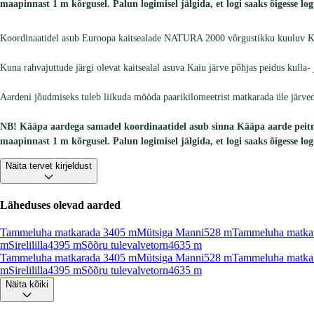
maapinnast 1 m kõrgusel. Palun logimisel jälgida, et logi saaks õigesse lo
Koordinaatidel asub Euroopa kaitsealade NATURA 2000 võrgustikku kuuluv Kääpa 
Kuna rahvajuttude järgi olevat kaitsealal asuva Kaiu järve põhjas peidus kulla- j
Aardeni jõudmiseks tuleb liikuda mööda paarikilomeetrist matkarada üle järved
NB! Kääpa aardega samadel koordinaatidel asub sinna Kääpa aarde peitmis
maapinnast 1 m kõrgusel. Palun logimisel jälgida, et logi saaks õigesse lo
Näita tervet kirjeldust
Läheduses olevad aarded
Tammeluha matkarada 3
405
m
Mütsiga Manni
528
m
Tammeluha matka
m
Sirelililla
4395
m
Sõõru tulevalvetorn
4635
m
Tammeluha matkarada 3
405
m
Mütsiga Manni
528
m
Tammeluha matka
m
Sirelililla
4395
m
Sõõru tulevalvetorn
4635
m
Näita kõiki