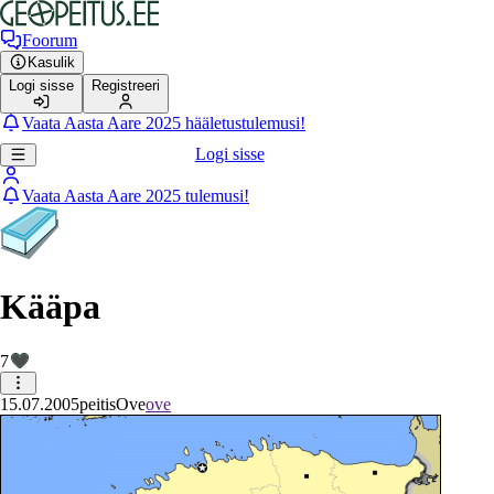
Foorum
Kasulik
Logi sisse
Registreeri
Vaata Aasta Aare 2025 hääletustulemusi!
Logi sisse
Vaata Aasta Aare 2025 tulemusi!
Kääpa
7
15.07.2005
peitis
Ove
ove