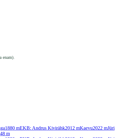
ma enam).
iga
1880
m
EKB: Andrus Kivirähk
2012
m
Kaevu
2022
m
Jüri
48
m