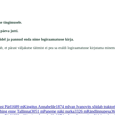
e tingimusele.
päeva jutti.
del ja pannud enda nime logiraamatusse kirja.
dab, et pärast väljakutse täitmist ei pea sa eraldi logiraamatusse kirjutama mine
st Pärl
1689
m
Kingitus Annabelile
1874
m
Ivan Ivanovits sõidab traktor
hing enne Tallinnat
3051
m
Paneme näki nurka
3326
m
Rändlinnupesa
36