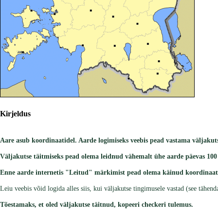
Kirjeldus
Aare asub koordinaatidel. Aarde logimiseks veebis pead vastama väljakuts
Väljakutse täitmiseks pead olema leidnud vähemalt ühe aarde päevas 100 
Enne aarde internetis "Leitud" märkimist pead olema käinud koordinaati
Leiu veebis võid logida alles siis, kui väljakutse tingimusele vastad (see tähen
Tõestamaks, et oled väljakutse täitnud, kopeeri checkeri tulemus.