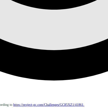
ording to
https://project-gc.com/Challenges/GC85XZ1/41861.