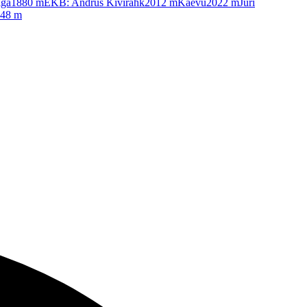
iga
1880
m
EKB: Andrus Kivirähk
2012
m
Kaevu
2022
m
Jüri
48
m