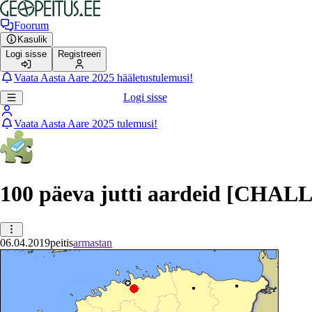
Foorum
Kasulik
Logi sisse
Registreeri
Vaata Aasta Aare 2025 hääletustulemusi!
Logi sisse
Vaata Aasta Aare 2025 tulemusi!
100 päeva jutti aardeid [CHA
06.04.2019
peitis
armastan