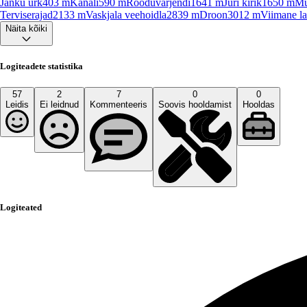
Jänku urk
403
m
Kanali
590
m
Rooduvarjendi
1641
m
Jüri kirik
1650
m
Mu
Terviserajad
2133
m
Vaskjala veehoidla
2839
m
Droon
3012
m
Viimane la
Näita kõiki
Logiteadete statistika
57
2
7
0
0
Leidis
Ei leidnud
Kommenteeris
Soovis hooldamist
Hooldas
Logiteated