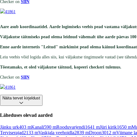
Checker on
SIIN
Aare asub koordinaatidel. Aarde logimiseks veebis pead vastama väljakuts
Väljakutse täitmiseks pead olema leidnud vähemalt ühe aarde päevas 100 
Enne aarde internetis "Leitud" märkimist pead olema käinud koordinaati
Leiu veebis võid logida alles siis, kui väljakutse tingimusele vastad (see tähen
Tõestamaks, et oled väljakutse täitnud, kopeeri checkeri tulemus.
Checker on
SIIN
Näita tervet kirjeldust
Läheduses olevad aarded
Jänku urk
403
m
Kanali
590
m
Rooduvarjendi
1641
m
Jüri kirik
1650
m
Mu
Terviserajad
2133
m
Vaskjala veehoidla
2839
m
Droon
3012
m
Viimane la