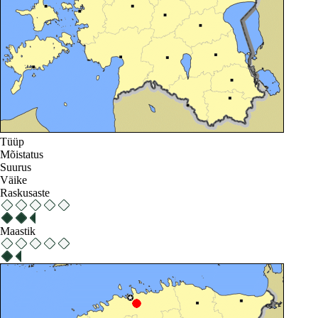
Tüüp
Mõistatus
Suurus
Väike
Raskusaste
Maastik