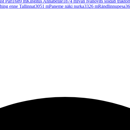
st Pärl
1689
m
Kingitus Annabelile
1874
m
Ivan Ivanovits sõidab traktor
hing enne Tallinnat
3051
m
Paneme näki nurka
3326
m
Rändlinnupesa
36