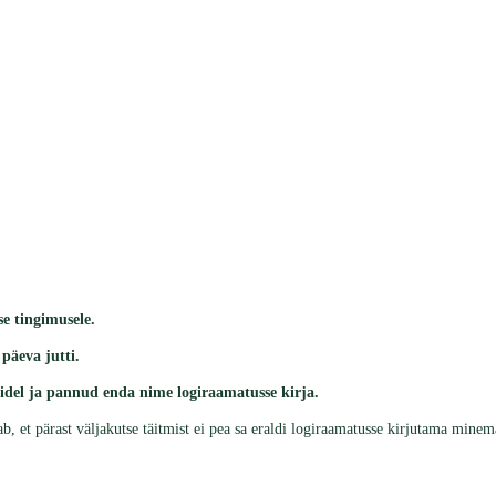
e tingimusele.
päeva jutti.
del ja pannud enda nime logiraamatusse kirja.
dab, et pärast väljakutse täitmist ei pea sa eraldi logiraamatusse kirjutama mine