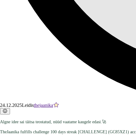
24.12.2025
Leidis
thejaanika
Algne idee sai täitsa teostatud, nüüd vaatame kaugele edasi.🚀
TheJaanika fulfills challenge 100 days streak [CHALLENGE] (GC85XZ1) acc