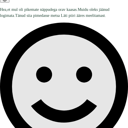
Hea,et mul oli pikemate näppudega orav kaasas.Muidu oleks jäänud
logimata.Tänud siia pimedasse metsa Läti piiri ääres meelitamast.