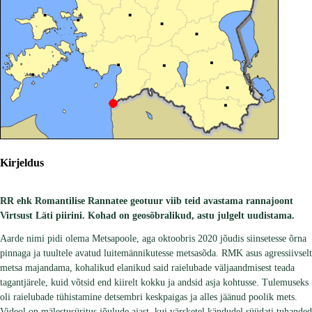
Kirjeldus
RR ehk Romantilise Rannatee geotuur viib teid avastama rannajoont
Virtsust Läti piirini. Kohad on geosõbralikud, astu julgelt uudistama.
Aarde nimi pidi olema Metsapoole, aga oktoobris 2020 jõudis siinsetesse õrna
pinnaga ja tuultele avatud luitemännikutesse metsasõda. RMK asus agressiivselt
metsa majandama, kohalikud elanikud said raielubade väljaandmisest teada
tagantjärele, kuid võtsid end kiirelt kokku ja andsid asja kohtusse. Tulemuseks
oli raielubade tühistamine detsembri keskpaigas ja alles jäänud poolik mets.
Videol on mälestusüritus jõulude ajast, kui värsketel kändudel süüdati tuhanded