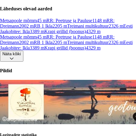
Läheduses olevad aarded
Metsapoole mõmm
45
m
RR: Peetruse ja Pauluse
1148
m
RR:
Dreimann
2002
m
RB 1 Ikla
2205
m
Treimani multikultuur
2326
m
Eesti
Jaakobitee: Ikla
3389
m
Krapi grillid (boonus)
4329
m
Metsapoole mõmm
45
m
RR: Peetruse ja Pauluse
1148
m
RR:
Dreimann
2002
m
RB 1 Ikla
2205
m
Treimani multikultuur
2326
m
Eesti
Jaakobitee: Ikla
3389
m
Krapi grillid (boonus)
4329
m
Näita kõiki
Pildid
Logiteadete statistika