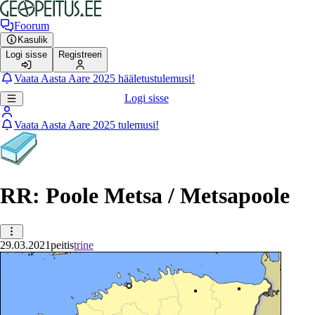
Foorum
Kasulik
Logi sisse
Registreeri
Vaata Aasta Aare 2025 hääletustulemusi!
Logi sisse
Vaata Aasta Aare 2025 tulemusi!
RR: Poole Metsa / Metsapoole
29.03.2021
peitis
trine