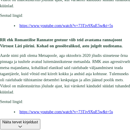
küünlad.
Seotud lingid:
https://www.youtube.com/watch?v=73Tiv9XuE5w&t=5s
RR ehk Romantilise Rannatee geotuur viib teid avastama rannajoont
Virtsust Läti piirini. Kohad on geosõbralikud, astu julgelt uudistama.
Aarde nimi pidi olema Metsapoole, aga oktoobris 2020 jõudis siinsetesse õrna
pinnaga ja tuultele avatud luitemännikutesse metsasõda. RMK asus agressiivselt
metsa majandama, kohalikud elanikud said raielubade väljaandmisest teada
tagantjärele, kuid võtsid end kiirelt kokku ja andsid asja kohtusse. Tulemuseks
oli raielubade tühistamine detsembri keskpaigas ja alles jäänud poolik mets.
Videol on mälestusüritus jõulude ajast, kui värsketel kändudel süüdati tuhanded
küünlad.
Seotud lingid:
https://www.youtube.com/watch?v=73Tiv9XuE5w&t=5s
Näita tervet kirjeldust