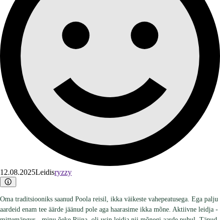
12.08.2025
Leidis
ryzzy
Oma traditsiooniks saanud Poola reisil, ikka väikeste vahepeatusega. Ega palju
aardeid enam tee äärde jäänud pole aga haarasime ikka mõne. Aktiivne leidja -
mittemängur - minu õeke Riina, oli usin leidja nii mõnegi aarde puhul. Tänud