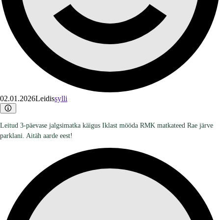
02.01.2026
Leidis
sylli
Leitud 3-päevase jalgsimatka käigus Iklast mööda RMK matkateed Rae järve
parklani. Aitäh aarde eest!