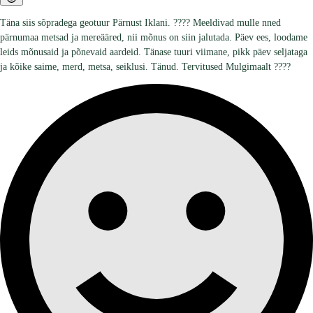
Täna siis sõpradega geotuur Pärnust Iklani. ???? Meeldivad mulle nned
pärnumaa metsad ja mereääred, nii mõnus on siin jalutada. Päev ees, loodame
leids mõnusaid ja põnevaid aardeid. Tänase tuuri viimane, pikk päev seljataga
ja kõike saime, merd, metsa, seiklusi. Tänud. Tervitused Mulgimaalt ????