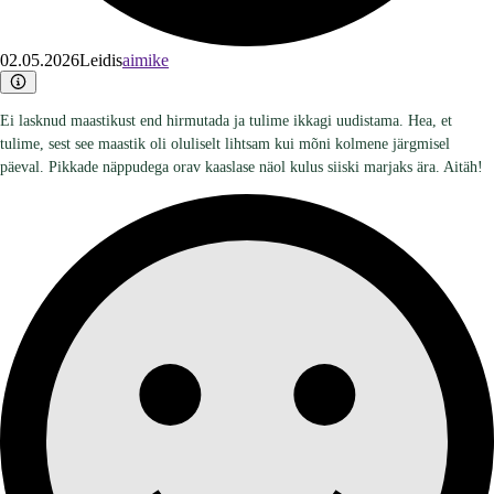
02.05.2026
Leidis
aimike
Ei lasknud maastikust end hirmutada ja tulime ikkagi uudistama. Hea, et
tulime, sest see maastik oli oluliselt lihtsam kui mõni kolmene järgmisel
päeval. Pikkade näppudega orav kaaslase näol kulus siiski marjaks ära. Aitäh!