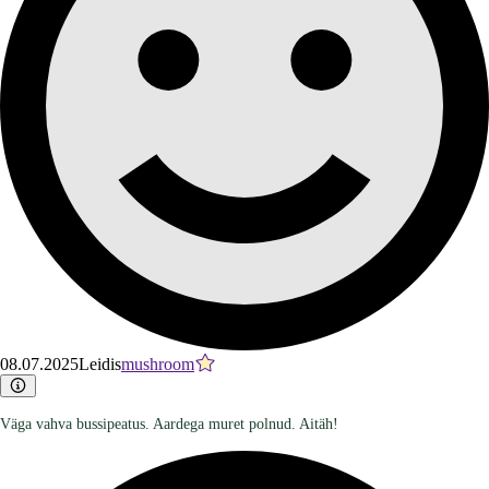
08.07.2025
Leidis
mushroom
Väga vahva bussipeatus. Aardega muret polnud. Aitäh!