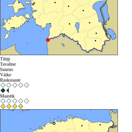
Tüüp
Tavaline
Suurus
Väike
Raskusaste
Maastik