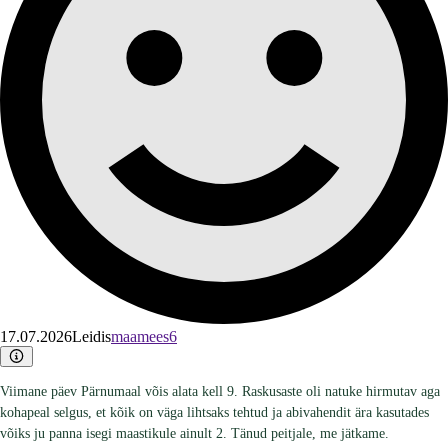
17.07.2026
Leidis
maamees6
Viimane päev Pärnumaal võis alata kell 9. Raskusaste oli natuke hirmutav aga
kohapeal selgus, et kõik on väga lihtsaks tehtud ja abivahendit ära kasutades
võiks ju panna isegi maastikule ainult 2. Tänud peitjale, me jätkame.