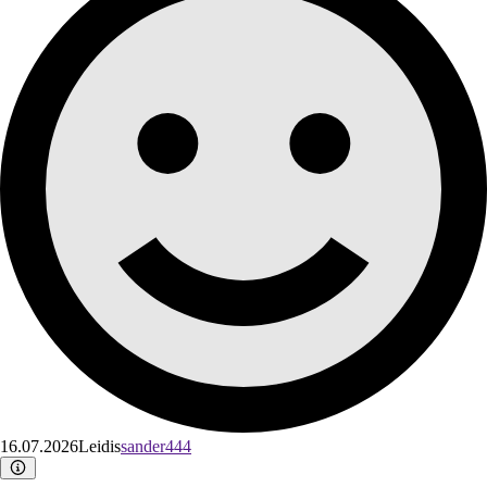
16.07.2026
Leidis
sander444