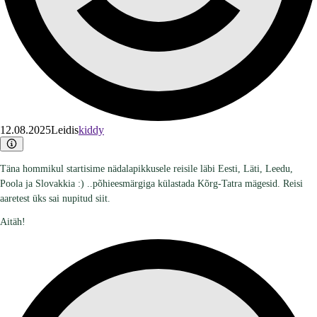
12.08.2025
Leidis
kiddy
Täna hommikul startisime nädalapikkusele reisile läbi Eesti, Läti, Leedu,
Poola ja Slovakkia :) ..põhieesmärgiga külastada Kõrg-Tatra mägesid. Reisi
aaretest üks sai nupitud siit.
Aitäh!